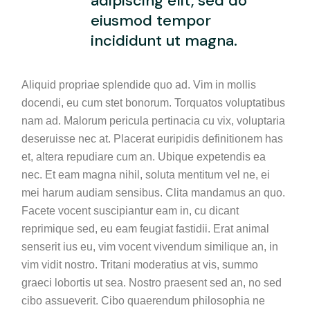
adipiscing elit, sed do
eiusmod tempor
incididunt ut magna.
Aliquid propriae splendide quo ad. Vim in mollis
docendi, eu cum stet bonorum. Torquatos voluptatibus
nam ad. Malorum pericula pertinacia cu vix, voluptaria
deseruisse nec at. Placerat euripidis definitionem has
et, altera repudiare cum an. Ubique expetendis ea
nec. Et eam magna nihil, soluta mentitum vel ne, ei
mei harum audiam sensibus. Clita mandamus an quo.
Facete vocent suscipiantur eam in, cu dicant
reprimique sed, eu eam feugiat fastidii. Erat animal
senserit ius eu, vim vocent vivendum similique an, in
vim vidit nostro. Tritani moderatius at vis, summo
graeci lobortis ut sea. Nostro praesent sed an, no sed
cibo assueverit. Cibo quaerendum philosophia ne