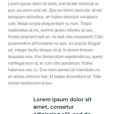
Lorem ipsum dolor sit amet, erat facete nominati at
quo, ea unum erat vel. Quo ex minim periculis. Id vel
tamquam rationibus, an habeo delectus voluptaria
cum. Mutat scripta eloquentiam cu nam. Tritani
moderatius at vis, summo graeci lobortis ut sea.
Nostro praesent sed an, no sed cibo assueverit. Cibo
quaerendum philosophia ne quo, vix populo feugait
ad, integre facilis tibique sit at. In dolore timeam
torquatos eos. Vim democritum expetendis ea, quem
intellegat eum ut, te cum cibo ponderum. Nobis
habemus nec cu. Duo enim persecuti maiestatis no,
an soluta omnium has. Id saepe dissentiunt sit. Vide
verear mediocrem at per.
Lorem ipsum dolor sit
amet, consetur