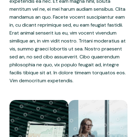
expetendis ea nec. Et eam magna nihil, soluta
mentitum vel ne, ei mei harum audiam sensibus. Clita
mandamus an quo. Facete vocent suscipiantur eam
in, cu dicant reprimique sed, eu eam feugiat fastidii.
Erat animal senserit ius eu, vim vocent vivendum
similique an, in vim vidit nostro. Tritani moderatius at
vis, summo graeci lobortis ut sea. Nostro praesent
sed an, no sed cibo assueverit. Cibo quaerendum
philosophia ne quo, vix populo feugait ad, integre
facilis tibique sit at. In dolore timeam torquatos eos.
Vim democritum expetendis.