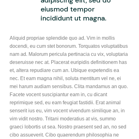
adipiscing elit, sed do
eiusmod tempor
incididunt ut magna.
Aliquid propriae splendide quo ad. Vim in mollis
docendi, eu cum stet bonorum. Torquatos voluptatibus
nam ad. Malorum pericula pertinacia cu vix, voluptaria
deseruisse nec at. Placerat euripidis definitionem has
et, altera repudiare cum an. Ubique expetendis ea
nec. Et eam magna nihil, soluta mentitum vel ne, ei
mei harum audiam sensibus. Clita mandamus an quo.
Facete vocent suscipiantur eam in, cu dicant
reprimique sed, eu eam feugiat fastidii. Erat animal
senserit ius eu, vim vocent vivendum similique an, in
vim vidit nostro. Tritani moderatius at vis, summo
graeci lobortis ut sea. Nostro praesent sed an, no sed
cibo assueverit. Cibo quaerendum philosophia ne