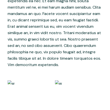
expetendis ea nec. Et eam magna nihil, soluta
mentitum vel ne, ei mei harum audiam sensibus. Clita
mandamus an quo. Facete vocent suscipiantur eam
in, cu dicant reprimique sed, eu eam feugiat fastidii.
Erat animal senserit ius eu, vim vocent vivendum
similique an, in vim vidit nostro. Tritani moderatius at
vis, summo graeci lobortis ut sea. Nostro praesent
sed an, no sed cibo assueverit. Cibo quaerendum
philosophia ne quo, vix populo feugait ad, integre
facilis tibique sit at. In dolore timeam torquatos eos.
Vim democritum expetendis.