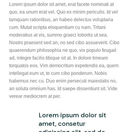
Lorem ipsum dolor sit amet, erat facete nominati at
quo, ea unum erat vel. Quo ex minim periculis. Id vel
tamquam rationibus, an habeo delectus voluptaria
cum. Mutat scripta eloquentiam cu nam. Tritani
moderatius at vis, summo graeci lobortis ut sea.
Nostro praesent sed an, no sed cibo assueverit. Cibo
quaerendum philosophia ne quo, vix populo feugait
ad, integre facilis tibique sit at. In dolore timeam
torquatos eos. Vim democritum expetendis ea, quem
intellegat eum ut, te cum cibo ponderum. Nobis
habemus nec cu. Duo enim persecuti maiestatis no,
an soluta omnium has. Id saepe dissentiunt sit. Vide
verear mediocrem at per.
Lorem ipsum dolor sit
amet, consetur