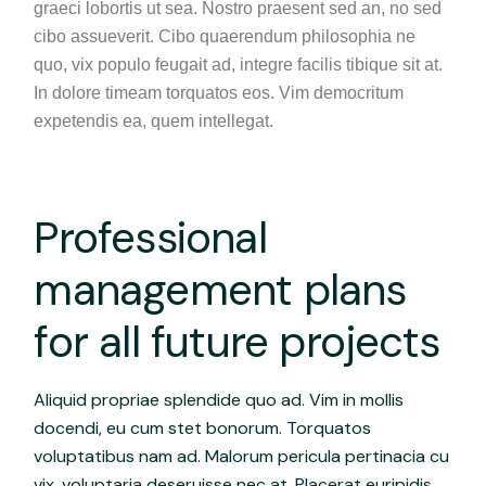
graeci lobortis ut sea. Nostro praesent sed an, no sed
cibo assueverit. Cibo quaerendum philosophia ne
quo, vix populo feugait ad, integre facilis tibique sit at.
In dolore timeam torquatos eos. Vim democritum
expetendis ea, quem intellegat.
Professional
management plans
for all future projects
Aliquid propriae splendide quo ad. Vim in mollis
docendi, eu cum stet bonorum. Torquatos
voluptatibus nam ad. Malorum pericula pertinacia cu
vix, voluptaria deseruisse nec at. Placerat euripidis