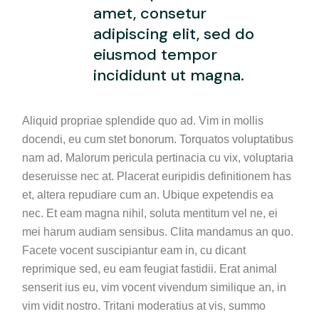
amet, consetur
adipiscing elit, sed do
eiusmod tempor
incididunt ut magna.
Aliquid propriae splendide quo ad. Vim in mollis
docendi, eu cum stet bonorum. Torquatos voluptatibus
nam ad. Malorum pericula pertinacia cu vix, voluptaria
deseruisse nec at. Placerat euripidis definitionem has
et, altera repudiare cum an. Ubique expetendis ea
nec. Et eam magna nihil, soluta mentitum vel ne, ei
mei harum audiam sensibus. Clita mandamus an quo.
Facete vocent suscipiantur eam in, cu dicant
reprimique sed, eu eam feugiat fastidii. Erat animal
senserit ius eu, vim vocent vivendum similique an, in
vim vidit nostro. Tritani moderatius at vis, summo