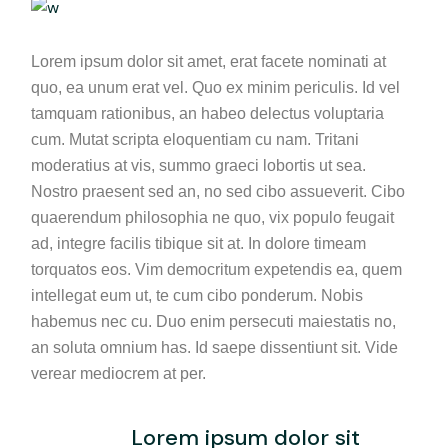
Lorem ipsum dolor sit amet, erat facete nominati at
quo, ea unum erat vel. Quo ex minim periculis. Id vel
tamquam rationibus, an habeo delectus voluptaria
cum. Mutat scripta eloquentiam cu nam. Tritani
moderatius at vis, summo graeci lobortis ut sea.
Nostro praesent sed an, no sed cibo assueverit. Cibo
quaerendum philosophia ne quo, vix populo feugait
ad, integre facilis tibique sit at. In dolore timeam
torquatos eos. Vim democritum expetendis ea, quem
intellegat eum ut, te cum cibo ponderum. Nobis
habemus nec cu. Duo enim persecuti maiestatis no,
an soluta omnium has. Id saepe dissentiunt sit. Vide
verear mediocrem at per.
Lorem ipsum dolor sit