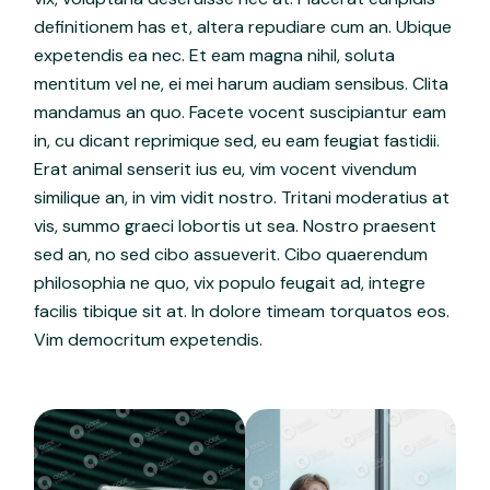
definitionem has et, altera repudiare cum an. Ubique
expetendis ea nec. Et eam magna nihil, soluta
mentitum vel ne, ei mei harum audiam sensibus. Clita
mandamus an quo. Facete vocent suscipiantur eam
in, cu dicant reprimique sed, eu eam feugiat fastidii.
Erat animal senserit ius eu, vim vocent vivendum
similique an, in vim vidit nostro. Tritani moderatius at
vis, summo graeci lobortis ut sea. Nostro praesent
sed an, no sed cibo assueverit. Cibo quaerendum
philosophia ne quo, vix populo feugait ad, integre
facilis tibique sit at. In dolore timeam torquatos eos.
Vim democritum expetendis.