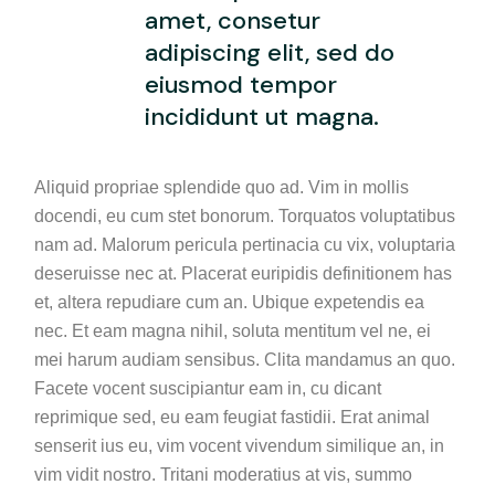
amet, consetur
adipiscing elit, sed do
eiusmod tempor
incididunt ut magna.
Aliquid propriae splendide quo ad. Vim in mollis
docendi, eu cum stet bonorum. Torquatos voluptatibus
nam ad. Malorum pericula pertinacia cu vix, voluptaria
deseruisse nec at. Placerat euripidis definitionem has
et, altera repudiare cum an. Ubique expetendis ea
nec. Et eam magna nihil, soluta mentitum vel ne, ei
mei harum audiam sensibus. Clita mandamus an quo.
Facete vocent suscipiantur eam in, cu dicant
reprimique sed, eu eam feugiat fastidii. Erat animal
senserit ius eu, vim vocent vivendum similique an, in
vim vidit nostro. Tritani moderatius at vis, summo