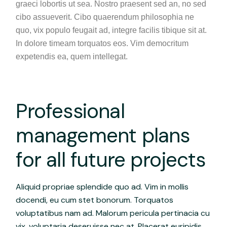
graeci lobortis ut sea. Nostro praesent sed an, no sed
cibo assueverit. Cibo quaerendum philosophia ne
quo, vix populo feugait ad, integre facilis tibique sit at.
In dolore timeam torquatos eos. Vim democritum
expetendis ea, quem intellegat.
Professional
management plans
for all future projects
Aliquid propriae splendide quo ad. Vim in mollis
docendi, eu cum stet bonorum. Torquatos
voluptatibus nam ad. Malorum pericula pertinacia cu
vix, voluptaria deseruisse nec at. Placerat euripidis