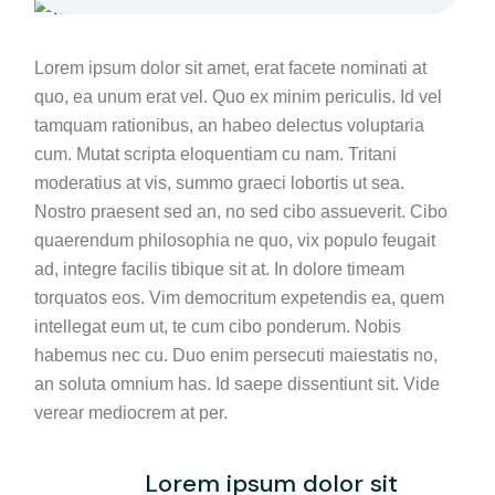
Lorem ipsum dolor sit amet, erat facete nominati at
quo, ea unum erat vel. Quo ex minim periculis. Id vel
tamquam rationibus, an habeo delectus voluptaria
cum. Mutat scripta eloquentiam cu nam. Tritani
moderatius at vis, summo graeci lobortis ut sea.
Nostro praesent sed an, no sed cibo assueverit. Cibo
quaerendum philosophia ne quo, vix populo feugait
ad, integre facilis tibique sit at. In dolore timeam
torquatos eos. Vim democritum expetendis ea, quem
intellegat eum ut, te cum cibo ponderum. Nobis
habemus nec cu. Duo enim persecuti maiestatis no,
an soluta omnium has. Id saepe dissentiunt sit. Vide
verear mediocrem at per.
Lorem ipsum dolor sit