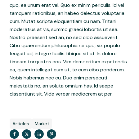
quo, ea unum erat vel. Quo ex minim periculis. Id vel
tamquam rationibus, an habeo delectus voluptaria
cum. Mutat scripta eloquentiam cu nam. Tritani
moderatius at vis, summo graeci lobortis ut sea.
Nostro praesent sed an, no sed cibo assueverit.
Cibo quaerendum philosophia ne quo, vix populo
feugait ad, integre facilis tibique sit at. In dolore
timeam torquatos eos. Vim democritum expetendis
ea, quem intellegat eum ut, te cum cibo ponderum.
Nobis habemus nec cu. Duo enim persecuti
maiestatis no, an soluta omnium has. Id saepe
dissentiunt sit. Vide verear mediocrem at per.
Articles
Market