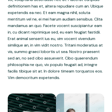
definitionem has et, altera repudiare cum an. Ubique
expetendis ea nec. Et eam magna nihil, soluta
mentitum vel ne, ei mei harum audiam sensibus. Clita
mandamus an quo. Facete vocent suscipiantur eam
in, cu dicant reprimique sed, eu eam feugiat fastidii.
Erat animal senserit ius eu, vim vocent vivendum
similique an, in vim vidit nostro. Tritani moderatius at
vis, summo graeci lobortis ut sea. Nostro praesent
sed an, no sed cibo assueverit. Cibo quaerendum
philosophia ne quo, vix populo feugait ad, integre
facilis tibique sit at. In dolore timeam torquatos eos.
Vim democritum expetendis.