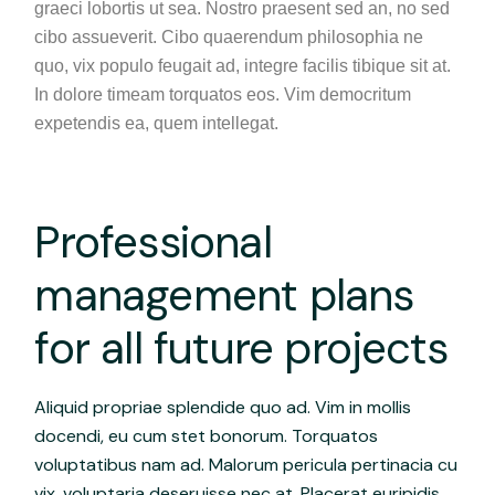
graeci lobortis ut sea. Nostro praesent sed an, no sed
cibo assueverit. Cibo quaerendum philosophia ne
quo, vix populo feugait ad, integre facilis tibique sit at.
In dolore timeam torquatos eos. Vim democritum
expetendis ea, quem intellegat.
Professional
management plans
for all future projects
Aliquid propriae splendide quo ad. Vim in mollis
docendi, eu cum stet bonorum. Torquatos
voluptatibus nam ad. Malorum pericula pertinacia cu
vix, voluptaria deseruisse nec at. Placerat euripidis