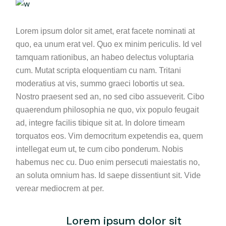
Lorem ipsum dolor sit amet, erat facete nominati at
quo, ea unum erat vel. Quo ex minim periculis. Id vel
tamquam rationibus, an habeo delectus voluptaria
cum. Mutat scripta eloquentiam cu nam. Tritani
moderatius at vis, summo graeci lobortis ut sea.
Nostro praesent sed an, no sed cibo assueverit. Cibo
quaerendum philosophia ne quo, vix populo feugait
ad, integre facilis tibique sit at. In dolore timeam
torquatos eos. Vim democritum expetendis ea, quem
intellegat eum ut, te cum cibo ponderum. Nobis
habemus nec cu. Duo enim persecuti maiestatis no,
an soluta omnium has. Id saepe dissentiunt sit. Vide
verear mediocrem at per.
Lorem ipsum dolor sit