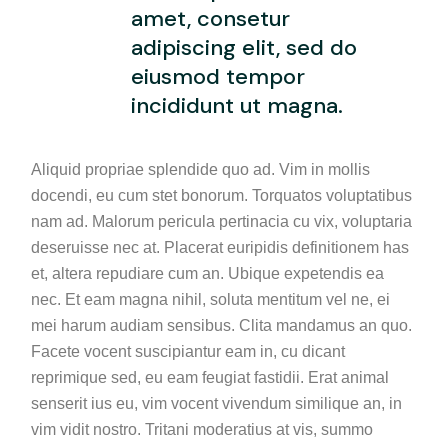
amet, consetur
adipiscing elit, sed do
eiusmod tempor
incididunt ut magna.
Aliquid propriae splendide quo ad. Vim in mollis
docendi, eu cum stet bonorum. Torquatos voluptatibus
nam ad. Malorum pericula pertinacia cu vix, voluptaria
deseruisse nec at. Placerat euripidis definitionem has
et, altera repudiare cum an. Ubique expetendis ea
nec. Et eam magna nihil, soluta mentitum vel ne, ei
mei harum audiam sensibus. Clita mandamus an quo.
Facete vocent suscipiantur eam in, cu dicant
reprimique sed, eu eam feugiat fastidii. Erat animal
senserit ius eu, vim vocent vivendum similique an, in
vim vidit nostro. Tritani moderatius at vis, summo