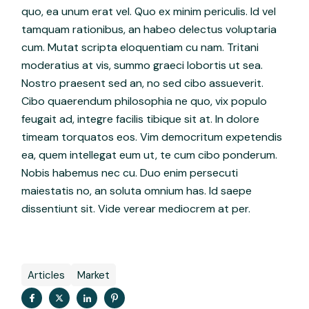
quo, ea unum erat vel. Quo ex minim periculis. Id vel
tamquam rationibus, an habeo delectus voluptaria
cum. Mutat scripta eloquentiam cu nam. Tritani
moderatius at vis, summo graeci lobortis ut sea.
Nostro praesent sed an, no sed cibo assueverit.
Cibo quaerendum philosophia ne quo, vix populo
feugait ad, integre facilis tibique sit at. In dolore
timeam torquatos eos. Vim democritum expetendis
ea, quem intellegat eum ut, te cum cibo ponderum.
Nobis habemus nec cu. Duo enim persecuti
maiestatis no, an soluta omnium has. Id saepe
dissentiunt sit. Vide verear mediocrem at per.
Articles
Market