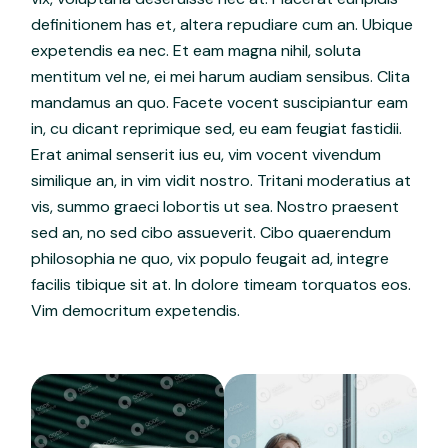
definitionem has et, altera repudiare cum an. Ubique
expetendis ea nec. Et eam magna nihil, soluta
mentitum vel ne, ei mei harum audiam sensibus. Clita
mandamus an quo. Facete vocent suscipiantur eam
in, cu dicant reprimique sed, eu eam feugiat fastidii.
Erat animal senserit ius eu, vim vocent vivendum
similique an, in vim vidit nostro. Tritani moderatius at
vis, summo graeci lobortis ut sea. Nostro praesent
sed an, no sed cibo assueverit. Cibo quaerendum
philosophia ne quo, vix populo feugait ad, integre
facilis tibique sit at. In dolore timeam torquatos eos.
Vim democritum expetendis.