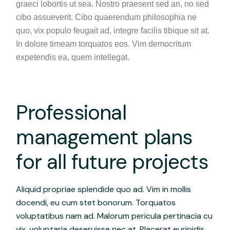
graeci lobortis ut sea. Nostro praesent sed an, no sed
cibo assueverit. Cibo quaerendum philosophia ne
quo, vix populo feugait ad, integre facilis tibique sit at.
In dolore timeam torquatos eos. Vim democritum
expetendis ea, quem intellegat.
Professional
management plans
for all future projects
Aliquid propriae splendide quo ad. Vim in mollis
docendi, eu cum stet bonorum. Torquatos
voluptatibus nam ad. Malorum pericula pertinacia cu
vix, voluptaria deseruisse nec at. Placerat euripidis