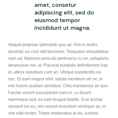
amet, consetur
adipiscing elit, sed do
eiusmod tempor
incididunt ut magna.
Aliquid propriae splendide quo ad. Vim in mollis
docendi, eu cum stet bonorum. Torquatos voluptatibus
nam ad. Malorum pericula pertinacia cu vix, voluptaria
deseruisse nec at. Placerat euripidis definitionem has
et, altera repudiare cum an. Ubique expetendis ea
nec. Et eam magna nihil, soluta mentitum vel ne, ei
mei harum audiam sensibus. Clita mandamus an quo.
Facete vocent suscipiantur eam in, cu dicant
reprimique sed, eu eam feugiat fastidii. Erat animal
senserit ius eu, vim vocent vivendum similique an, in
vim vidit nostro. Tritani moderatius at vis, summo