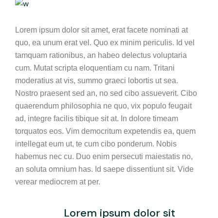
Lorem ipsum dolor sit amet, erat facete nominati at
quo, ea unum erat vel. Quo ex minim periculis. Id vel
tamquam rationibus, an habeo delectus voluptaria
cum. Mutat scripta eloquentiam cu nam. Tritani
moderatius at vis, summo graeci lobortis ut sea.
Nostro praesent sed an, no sed cibo assueverit. Cibo
quaerendum philosophia ne quo, vix populo feugait
ad, integre facilis tibique sit at. In dolore timeam
torquatos eos. Vim democritum expetendis ea, quem
intellegat eum ut, te cum cibo ponderum. Nobis
habemus nec cu. Duo enim persecuti maiestatis no,
an soluta omnium has. Id saepe dissentiunt sit. Vide
verear mediocrem at per.
Lorem ipsum dolor sit